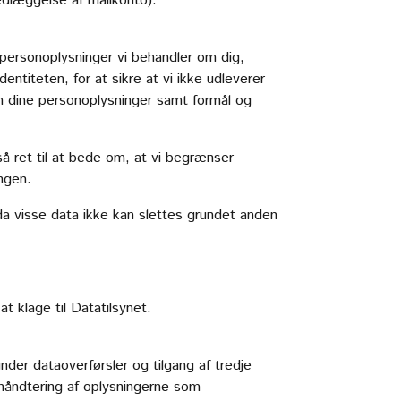
dlæggelse af mailkonto).
e personoplysninger vi behandler om dig,
dentiteten, for at sikre at vi ikke udleverer
m dine personoplysninger samt formål og
så ret til at bede om, at vi begrænser
ingen.
da visse data ikke kan slettes grundet anden
t klage til Datatilsynet.
nder dataoverførsler og tilgang af tredje
g håndtering af oplysningerne som