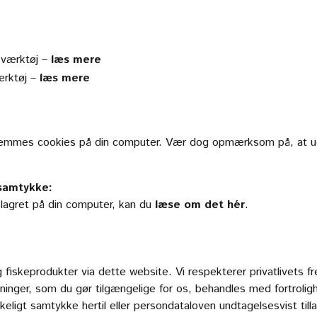
kværktøj –
læs mere
ærktøj –
læs mere
 gemmes cookies på din computer. Vær dog opmærksom på, at ud
 samtykke:
 lagret på din computer, kan du
læse om det hér
.
og fiskeprodukter via dette website. Vi respekterer privatlivets
sninger, som du gør tilgængelige for os, behandles med fortroligh
eligt samtykke hertil eller persondataloven undtagelsesvist tilla