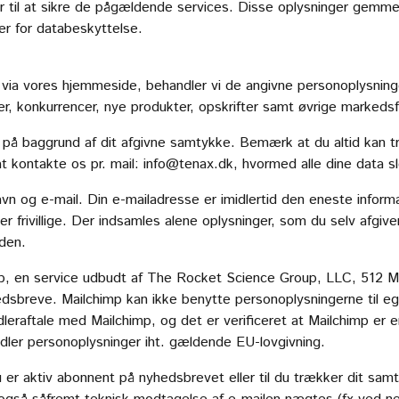
r til at sikre de pågældende services. Disse oplysninger gemmes
r for databeskyttelse.
v via vores hjemmeside, behandler vi de angivne personoplysnin
er, konkurrencer, nye produkter, opskrifter samt øvrige markedsfø
 på baggrund af dit afgivne samtykke. Bemærk at du altid kan 
at kontakte os pr. mail:
info@tenax.dk
, hvormed alle dine data s
vn og e-mail. Din e-mailadresse er imidlertid den eneste informa
 er frivillige. Der indsamles alene oplysninger, som du selv afgi
eden.
mp, en service udbudt af The Rocket Science Group, LLC, 512 Mi
dsbreve. Mailchimp kan ikke benytte personoplysningerne til e
eraftale med Mailchimp, og det er verificeret at Mailchimp er en
ndler personoplysninger iht. gældende EU-lovgivning.
r aktiv abonnent på nyhedsbrevet eller til du trækker dit samt