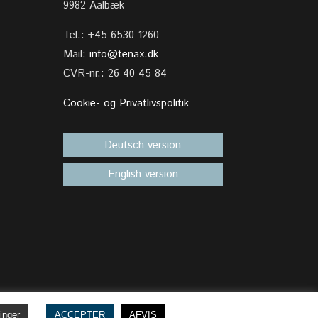
9982 Aalbæk
Tel.: +45 6530 1260
Mail:
info@tenax.dk
CVR-nr.: 26 40 45 84
Cookie- og Privatlivspolitik
Deutsch version
English version
linger
ACCEPTER
AFVIS