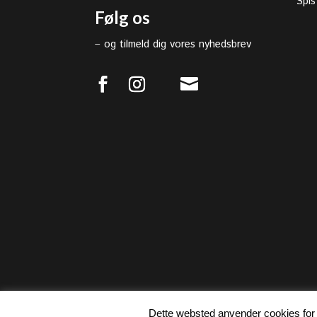
Spis
Følg os
–
og tilmeld dig vores nyhedsbrev

Dette websted anvender cookies for 