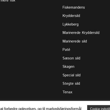
 mere fisk
Fiskemandens
Kryddersild
Lykkeberg
Marinerede Kryddersild
Marinerede sild
Paté
Sæson sild
Skagen
Special sild
Stegte sild
Tenax
at forbedre oplevelsen, og til markedsføringsformål
Cookie indstil