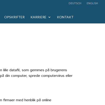
DEUTSCH
ENGLISH
OPSKRIFTER
KARRIERE
KONTAKT
en lille datafil, som gemmes på brugerens
på din computer, sprede computervirus eller
m firmaer med henblik på online