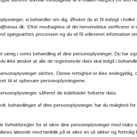
også såfremt teknisk modtagelse af e-mailen nægtes (fx ved ne
oplysninger, vi behandler om dig. Ønsker du at få indsigt i hvilk
fo@tenax.dk
. Efter modtagelse af din henvendelse verificerer vi i
t igangsættes processen og du vil få udleveret information o
 er uenig i vores behandling af dine personoplysninger. Du har og
du ikke ønsker at alle de registrerede data skal indgå i behandl
personoplysninger slettes. Denne rettighed er ikke endegyldig, 
s ret til at opbevare personoplysningerne.
 personoplysninger, såfremt de indeholder forkerte data.
dr. behandlingen af dine personoplysninger, har du mulighed for a
 forholdsregler for at sikre dine personoplysninger mod risiko u
olleres løbende med henblik på at sikre en så sikker og fortroli