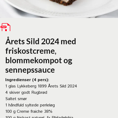
Årets Sild 2024 med
friskostcreme,
blommekompot og
sennepssauce
Ingredienser (4 pers):
1 glas Lykkeberg 1899 Årets Sild 2024
4 skiver godt Rugbrød
Saltet smør
1 håndfuld syltede perleløg
100 g Creme fraiche 38%
100 g friskost naturel, fx Philadelphia