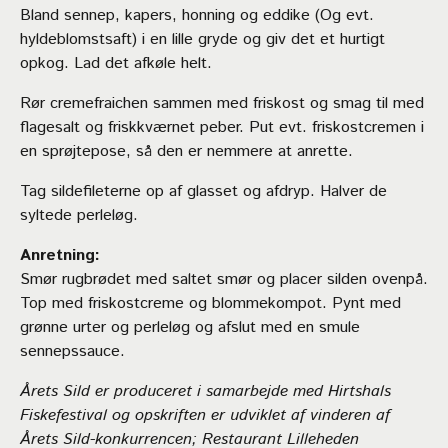
Bland sennep, kapers, honning og eddike (Og evt.
hyldeblomstsaft) i en lille gryde og giv det et hurtigt
opkog. Lad det afkøle helt.
Rør cremefraichen sammen med friskost og smag til med
flagesalt og friskkværnet peber. Put evt. friskostcremen i
en sprøjtepose, så den er nemmere at anrette.
Tag sildefileterne op af glasset og afdryp. Halver de
syltede perleløg.
Anretning:
Smør rugbrødet med saltet smør og placer silden ovenpå.
Top med friskostcreme og blommekompot. Pynt med
grønne urter og perleløg og afslut med en smule
sennepssauce.
Årets Sild er produceret i samarbejde med
Hirtshals
Fiskefestival
og opskriften er udviklet af vinderen af
Årets Sild-konkurrencen;
Restaurant Lilleheden