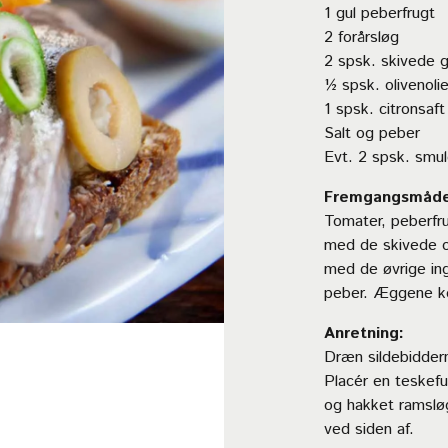
1 gul peberfrugt
2 forårsløg
2 spsk. skivede g
½ spsk. olivenoli
1 spsk. citronsaft
Salt og peber
Evt. 2 spsk. smuld
Fremgangsmåde
Tomater, peberfru
med de skivede ol
med de øvrige ing
peber. Æggene ko
Anretning:
Dræn sildebiddern
Placér en teskefu
og hakket ramslø
ved siden af.