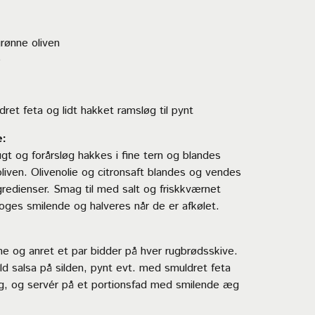
rønne oliven
e
ret feta og lidt hakket ramsløg til pynt
:
gt og forårsløg hakkes i fine tern og blandes
iven. Olivenolie og citronsaft blandes og vendes
redienser. Smag til med salt og friskkværnet
ges smilende og halveres når de er afkølet.
e og anret et par bidder på hver rugbrødsskive.
ld salsa på silden, pynt evt. med smuldret feta
g, og servér på et portionsfad med smilende æg