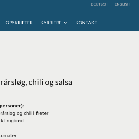
DEUTSCH
ENGLISH
OPSKRIFTER
KARRIERE
KONTAKT
rårsløg, chili og salsa
 personer):
rsløg og chili i fileter
rkt rugbrød
ytomater