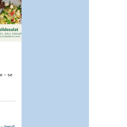
ve – se
 – heraf