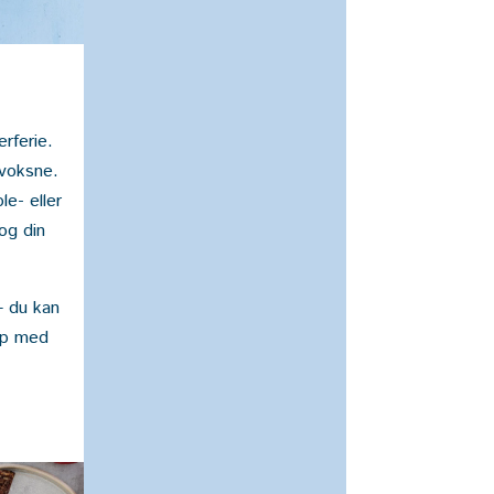
rferie.
 voksne.
le- eller
og din
– du kan
ap med