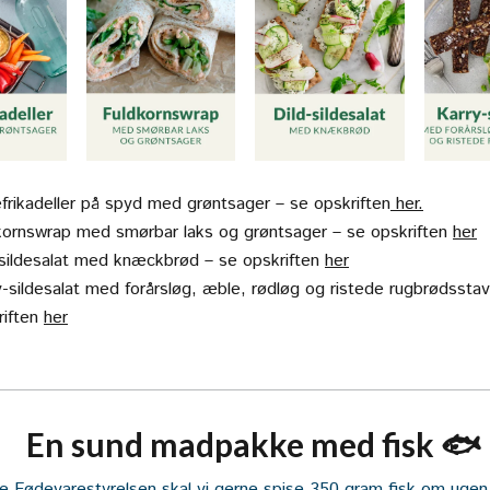
efrikadeller på spyd med grøntsager – se opskriften
her.
kornswrap med smørbar laks og grøntsager – se opskriften
her
-sildesalat med knæckbrød – se opskriften
her
y-sildesalat med forårsløg, æble, rødløg og ristede rugbrødssta
riften
her
En sund madpakke med fisk
🐟
ge Fødevarestyrelsen skal vi gerne spise 350 gram fisk om ugen