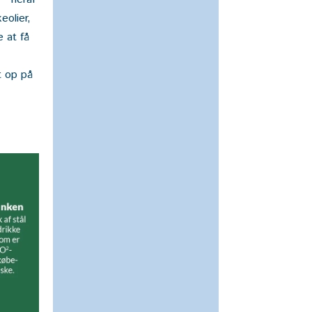
eolier,
 at få
t op på