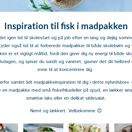
Inspiration til fisk i madpakken
det igen tid til skolestart og på job efter en lang og dejlig somme
yder også tid til at forberede madpakker til både skolebørn og
n er et vigtigt måltid, fordi den giver dig ny energi til både sko
dsdagen, og spiser du sundt og varieret, gavner det dit helbred 
evne til at koncentrere dig.
derfor samlet lidt madpakkeinspiration til dig i dette nyhedsbrev 
ve en madpakke med små fiskefrikadeller på spyd, en lækker wr
smørbar laks eller en delikat sildesalat.
Nemt og lækkert. Velbekomme 😊