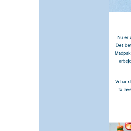
Nu er 
Det bet
Madpakke
arbej
Vi har 
fx la