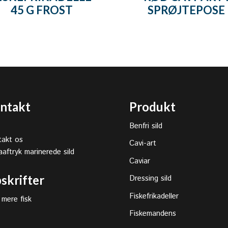
45 G FROST
SPRØJTEPOSE
ntakt
Produkt
Benfri sild
akt os
Cavi-art
aaftryk marinerede sild
Caviar
skrifter
Dressing sild
Fiskefrikadeller
 mere fisk
Fiskemandens