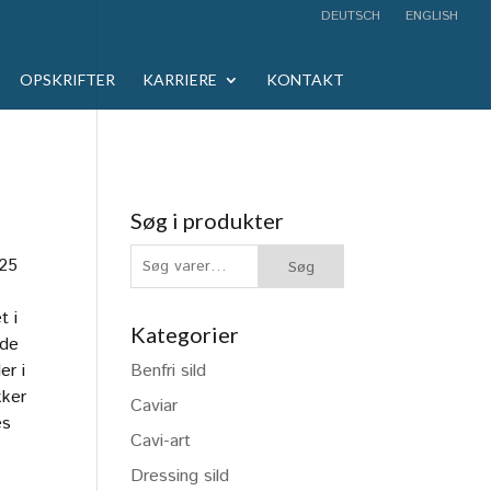
DEUTSCH
ENGLISH
OPSKRIFTER
KARRIERE
KONTAKT
Søg i produkter
Søg
 25
Søg
efter:
t i
Kategorier
åde
er i
Benfri sild
kker
Caviar
es
Cavi-art
Dressing sild