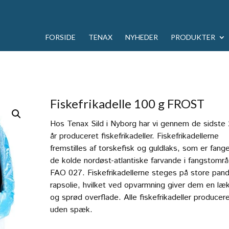
FORSIDE
TENAX
NYHEDER
PRODUKTER
Fiskefrikadelle 100 g FROST
Hos Tenax Sild i Nyborg har vi gennem de sidste
år produceret fiskefrikadeller. Fiskefrikadellerne
fremstilles af torskefisk og guldlaks, som er fange
de kolde nordøst-atlantiske farvande i fangstomr
FAO 027. Fiskefrikadellerne steges på store pand
rapsolie, hvilket ved opvarmning giver dem en læ
og sprød overflade. Alle fiskefrikadeller producer
uden spæk.