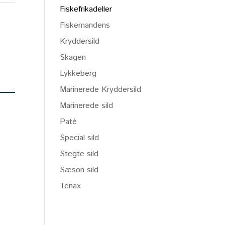
Fiskefrikadeller
Fiskemandens
Kryddersild
Skagen
Lykkeberg
Marinerede Kryddersild
Marinerede sild
Paté
Special sild
Stegte sild
Sæson sild
Tenax
I