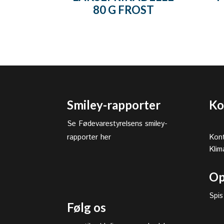
80 G FROST
Smiley-rapporter
Ko
Se Fødevarestyrelsens smiley-
rapporter her
Kont
Klim
Op
Spis
Følg os