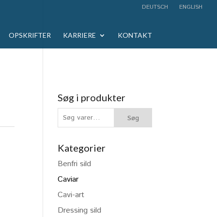
DEUTSCH
ENGLISH
OPSKRIFTER
KARRIERE
KONTAKT
Søg i produkter
Søg
Søg
efter:
Kategorier
Benfri sild
Caviar
Cavi-art
Dressing sild