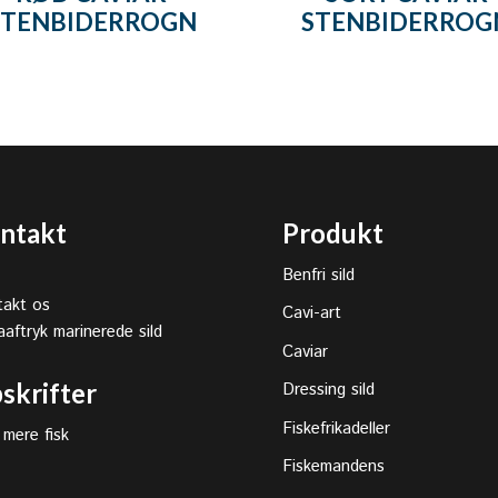
STENBIDERROGN
STENBIDERROG
ntakt
Produkt
Benfri sild
akt os
Cavi-art
aaftryk marinerede sild
Caviar
skrifter
Dressing sild
Fiskefrikadeller
 mere fisk
Fiskemandens