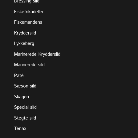
Dressing sild
Fiskefrikadeller
Fiskemandens
Kryddersild
Lykkeberg
Marinerede Kryddersild
Marinerede sild
Paté
Sæson sild
Skagen
Special sild
Stegte sild
Tenax