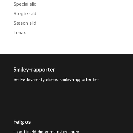
Special sild
Stegte sild
Sæson sild
Tenax
Smiley-rapporter
Se Fødevarestyrelsens smiley-rapporter her
Følg os
–
og tilmeld dig vores nyhedsbrev